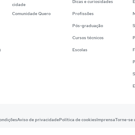
Dicas e curiosidades
cidade
Comunidade Quero
Profissões
M
Pós-graduação
S
Cursos técnicos
P
)
Escolas
F
P
S
E
ondições
Aviso de privacidade
Política de cookies
Imprensa
Torne-se 