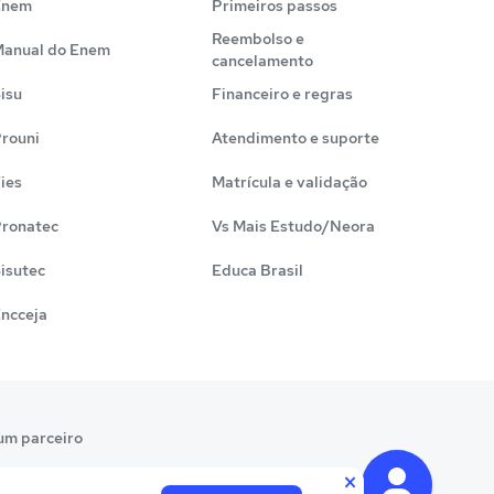
Enem
Primeiros passos
Reembolso e
anual do Enem
cancelamento
isu
Financeiro e regras
rouni
Atendimento e suporte
ies
Matrícula e validação
ronatec
Vs Mais Estudo/Neora
isutec
Educa Brasil
ncceja
um parceiro
×