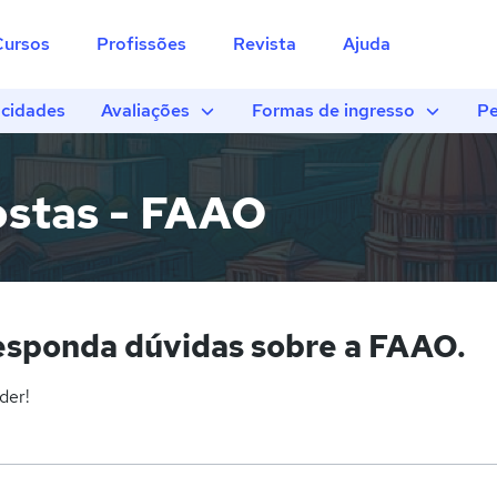
Cursos
Profissões
Revista
Ajuda
cidades
Avaliações
Formas de ingresso
Pe
ostas - FAAO
esponda dúvidas sobre a FAAO.
der!