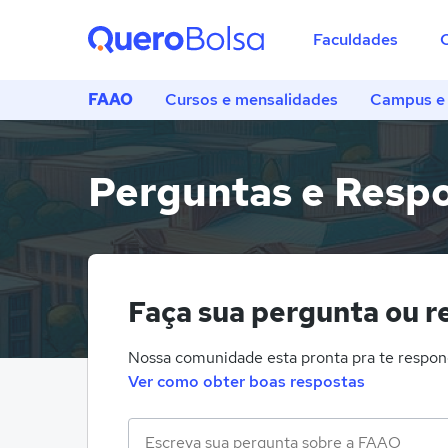
Faculdades
FAAO
Cursos e mensalidades
Campus e 
Perguntas e Resp
Faça sua pergunta ou r
Nossa comunidade esta pronta pra te respon
Ver como obter boas respostas