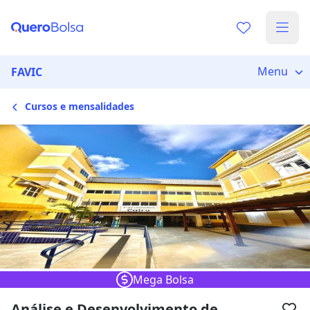
Escolha de unidade
Escolher unidade
Onde quer estudar?
Menu
FAVIC
Cursos e mensalidades
Distâncias calculadas à partir de São Paulo, SP.
Ops! Não encontramos nenhuma
unidade
Verifique se digitou corretamente, ou experimente
buscar por outras unidades.
Mega Bolsa
Análise e Desenvolvimento de