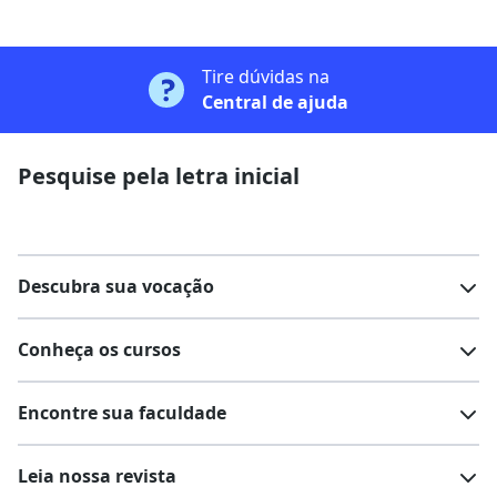
Tire dúvidas na
Central de ajuda
Pesquise pela letra inicial
Descubra sua vocação
Conheça os cursos
Teste vocacional
Lista de profissões
Encontre sua faculdade
Salários na sua região
Lista de cursos
Cursos de graduação
Leia nossa revista
Cursos de pós-graduação
Cursos livres