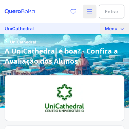
Entrar
UniCathedral
Menu
UniCathedral
A UniCathedral é boa? - Confira a
Avaliação dos Alunos