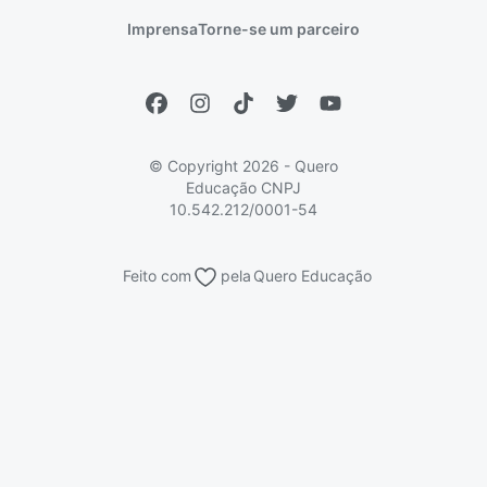
Prouni
Fies
Reembolso e cancelamento
Financeiro e regras
Imprensa
Torne-se um parceiro
Pronatec
Sisutec
Atendimento e suporte
Matrícula e validação
Encceja
Vs Mais Estudo/Neora
Educa Brasil
© Copyright 2026 - Quero
Educação
CNPJ
10.542.212/0001-54
Feito com
pela
Quero Educação