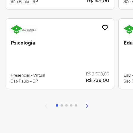
R$ 149,00
São Paulo - SP
São 
Psicologia
Edu
R$ 2.500,00
Presencial - Virtual
EaD -
R$ 739,00
São Paulo - SP
São 