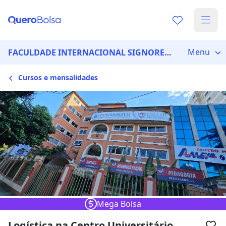
Escolha de unidade
Escolher unidade
Onde quer estudar?
Menu
FACULDADE INTERNACIONAL SIGNORELLI
Cursos e mensalidades
Distâncias calculadas à partir de São Paulo, SP.
Ops! Não encontramos nenhuma
unidade
Verifique se digitou corretamente, ou experimente
buscar por outras unidades.
Mega Bolsa
Logística na Centro Universitário