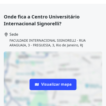
identificar fornecedores, negociar e estabelecer
formas de entrega. No mercado de trabalho o
tecnólogo em logística pode atuar nos setores de
Onde fica a Centro Universitário
controladoria, coordenação, expedição e almoxarifado
Internacional Signorelli?
e nos diversos segmentos da logística.
Sede
FACULDADE INTERNACIONAL SIGNORELLI - RUA
ARAGUAIA, 3 - FREGUESIA, 3, Rio de Janeiro, RJ
Visualizar mapa