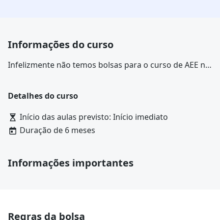
Informações do curso
Infelizmente não temos bolsas para o curso de AEE na
Prática: Adaptações, Recursos e Intervenções na
Faculdade Líbano. Confira outras opções para o curso
Detalhes do curso
de
AEE na Prática: Adaptações, Recursos e
Intervenções
Início das aulas previsto: Início imediato
Duração de 6 meses
Informações importantes
Regras da bolsa