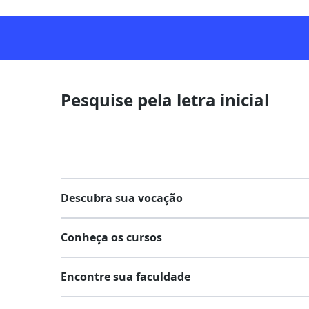
Pesquise pela letra inicial
Descubra sua vocação
Conheça os cursos
Teste vocacional
Encontre sua faculdade
Lista de profissões
Lista de cursos
Salários na sua região