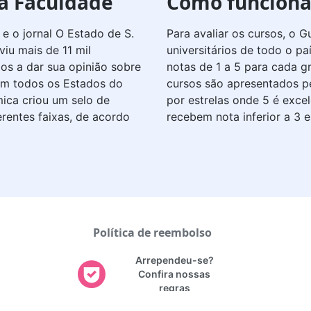
da Faculdade
Como funciona 
e o jornal O Estado de S.
Para avaliar os cursos, o 
iu mais de 11 mil
universitários de todo o p
dos a dar sua opinião sobre
notas de 1 a 5 para cada 
 em todos os Estados do
cursos são apresentados p
mica criou um selo de
por estrelas onde 5 é exce
rentes faixas, de acordo
recebem nota inferior a 3 e
Política de reembolso
Arrependeu-se?
Confira nossas
regras