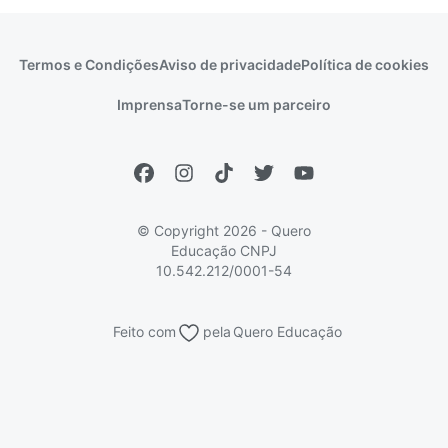
Idiomas
Cursos técnicos
Manual do Enem
Sisu
Sobre o Quero Bolsa
Primeiros passos
Termos e Condições
Aviso de privacidade
Política de cookies
Escolas
Prouni
Fies
Reembolso e cancelamento
Financeiro e regras
Imprensa
Torne-se um parceiro
Pronatec
Sisutec
Atendimento e suporte
Matrícula e validação
Encceja
Vs Mais Estudo/Neora
Educa Brasil
© Copyright 2026 - Quero
Educação
CNPJ
10.542.212/0001-54
Feito com
pela
Quero Educação