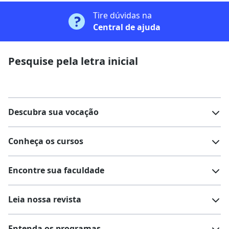
Tire dúvidas na
Central de ajuda
Pesquise pela letra inicial
Descubra sua vocação
Conheça os cursos
Teste vocacional
Lista de profissões
Encontre sua faculdade
Salários na sua região
Lista de cursos
Cursos de graduação
Leia nossa revista
Cursos de pós-graduação
Cursos livres
Lista de faculdades
Faculdades na sua cidade
Entenda os programas