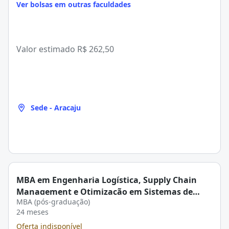
Ver bolsas em outras faculdades
Valor estimado
R$ 262,50
Sede - Aracaju
MBA em Engenharia Logística, Supply Chain
Management e Otimização em Sistemas de
MBA (pós-graduação)
Transporte na FANESE
24 meses
Oferta indisponível