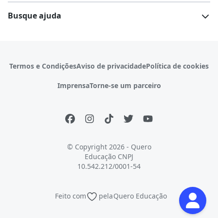
Escolas
Cursos gratuitos
Busque ajuda
Profissões
Pós-graduação
Notas de corte
Enem
Idiomas
Cursos técnicos
Manual do Enem
Sisu
Sobre o Quero Bolsa
Primeiros passos
Termos e Condições
Aviso de privacidade
Política de cookies
Escolas
Prouni
Fies
Reembolso e cancelamento
Financeiro e regras
Imprensa
Torne-se um parceiro
Pronatec
Sisutec
Atendimento e suporte
Matrícula e validação
Encceja
Vs Mais Estudo/Neora
Educa Brasil
© Copyright 2026 - Quero
Educação
CNPJ
10.542.212/0001-54
Feito com
pela
Quero Educação
Continuar