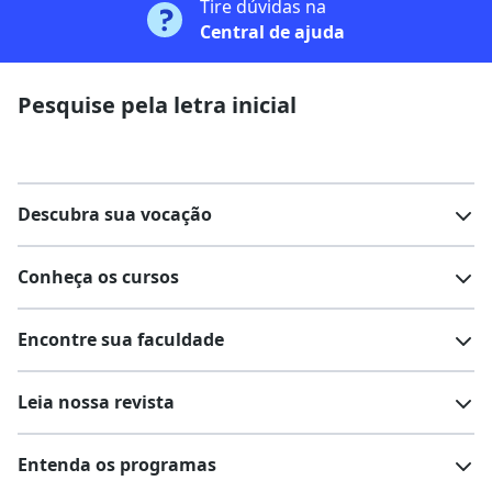
Tire dúvidas na
Central de ajuda
Pesquise pela letra inicial
Descubra sua vocação
Conheça os cursos
Teste vocacional
Lista de profissões
Encontre sua faculdade
Salários na sua região
Lista de cursos
Cursos de graduação
Leia nossa revista
Cursos de pós-graduação
Cursos livres
Lista de faculdades
Faculdades na sua cidade
Entenda os programas
Cursos técnicos
Cursos a distância (EaD)
Comunidade Quero
Vestibular e Enem
Dicas e curiosidades