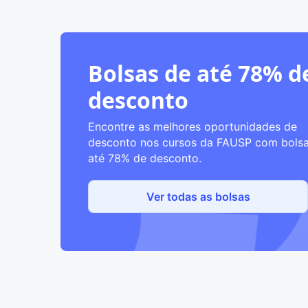
Bolsas de até 78% d
desconto
Encontre as melhores oportunidades de
desconto nos cursos da FAUSP com bols
até 78% de desconto.
Ver todas as bolsas