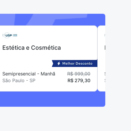
Estética e Cosmética
Letras (S
Semipresencial - Manhã
R$ 999,00
Semipresenci
São Paulo - SP
R$ 279,30
São Paulo -