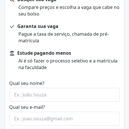
Aplicação de pesquisas de mercado e métricas
Compare preços e escolha a vaga que cabe no
midiáticas.
seu bolso
Desenvolvimento de projetos experimentais e estágio
supervisionado.
Garanta sua vaga
Matriz Curricular (exemplos de disciplinas)
Pague a taxa de serviço, chamada de pré-
Comunicação Visual
matrícula
Redação Publicitária
Teorias da Comunicação
Estude pagando menos
Comportamento do Consumidor
Aí é só fazer o processo seletivo e a matrícula
Criação Publicitária
na faculdade
Planejamento de Mídia
Produção Publicitária em Audiovisual
Empreendedorismo
Qual seu nome?
Estágio Supervisionado em Publicidade e Propaganda
Qual seu e-mail?