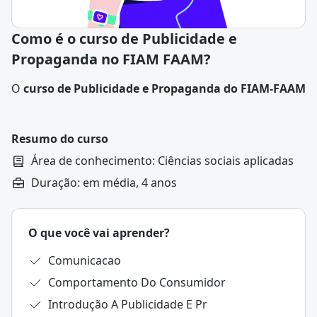
Como é o curso de Publicidade e
Propaganda no FIAM FAAM?
O
curso de Publicidade e Propaganda do FIAM-FAAM
é oferecido nas modalidades presencial e EAD, com
duração de sete semestres, conferindo o título de
bacharel.
Resumo do curso
O programa inclui aulas teóricas, práticas e atividades
Área de conhecimento: Ciências sociais aplicadas
extensionistas, distribuídas em 34 disciplinas e
Duração: em média, 4 anos
totalizando 2.708 horas de aula.
Durante o curso, os estudantes têm acesso a
laboratórios, biblioteca, salas específicas e à agência
O que você vai aprender?
experimental AICOM (Agência Integrada de
Comunicação), além da TV Web e Rádio Web do FIAM-
Comunicacao
FAAM, que permitem a produção e transmissão de
Comportamento Do Consumidor
conteúdo real.
Introdução A Publicidade E Pr