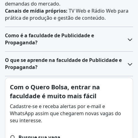
demandas do mercado.
Canais de mídia próprios:
TV Web e Rádio Web para
prática de produção e gestão de conteúdo.
Como é a faculdade de Publicidade e
Propaganda?
O curso de Publicidade e Propaganda tem foco em
O que se aprende na faculdade de Publicidade e
comunicação, marketing e criação publicitária. O
Propaganda?
estudante aprende a analisar o mercado, planejar
ações de comunicação, produzir campanhas e
Os alunos desenvolvem habilidades em:
Com o Quero Bolsa, entrar na
gerenciar mídia.
Análise de mercado e criação de soluções de
O mercado de trabalho é amplo, incluindo áreas de
faculdade é muito mais fácil
comunicação criativas e éticas.
criação, direção de arte, mídia, produção de rádio e TV,
Planejamento de marketing, branding, promoção de
Cadastre-se e receba alertas por e-mail e
assessoria de imprensa, atendimento de contas e
vendas e gerenciamento de mídia.
WhatsApp assim que chegarem novas vagas do
marketing em empresas públicas e privadas.
Produção publicitária em áudio, audiovisual e digital.
seu interesse.
Compreensão do comportamento do consumidor e
atuação em equipes multidisciplinares.
Busque sua vaga