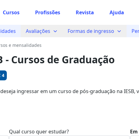
Cursos
Profissões
Revista
Ajuda
 sabe o que você quer estudar?
idades
Avaliações
Formas de ingresso
Pe
os te guiar no caminho ideal para seus estudos
rsos e mensalidades
B - Cursos de Graduação
Sim, já sei
 4
 deseja ingressar em um curso de pós-graduação na IESB, v
ocê pode garantir sua bolsa com descontos de até 15%.
Ainda não sei
Qual curso quer estudar?
Em 