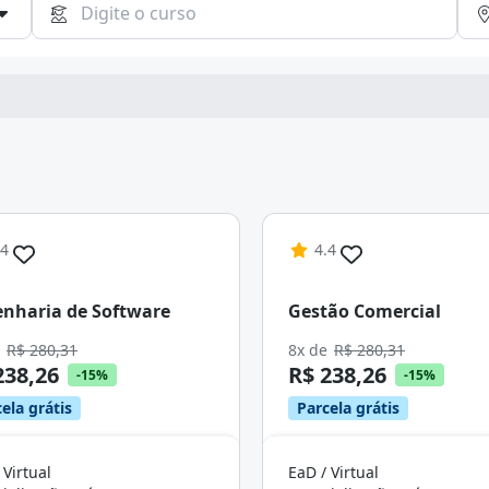
Continuar
.4
4.4
nharia de Software
Gestão Comercial
e
R$ 280,31
8x de
R$ 280,31
238,26
R$ 238,26
-15%
-15%
ela grátis
Parcela grátis
 Virtual
EaD / Virtual