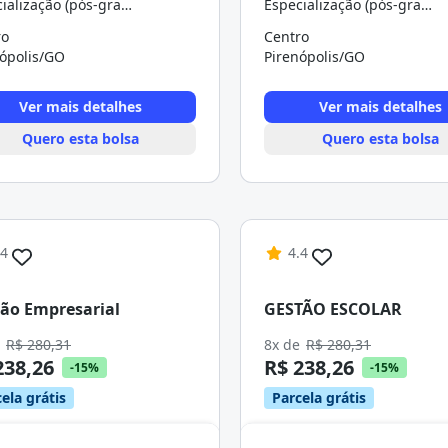
Especialização (pós-graduação)
Especialização (pós-graduação)
ro
Centro
nópolis/GO
Pirenópolis/GO
Ver mais detalhes
Ver mais detalhes
Quero esta bolsa
Quero esta bolsa
.4
4.4
ão Empresarial
GESTÃO ESCOLAR
e
R$ 280,31
8x de
R$ 280,31
238,26
R$ 238,26
-15%
-15%
ela grátis
Parcela grátis