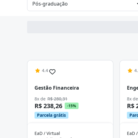
4.4
4
Gestão Financeira
Enge
8x de
R$ 280,31
8x d
R$ 238,26
R$ 
-15%
Parcela grátis
Parc
EaD / Virtual
EaD /