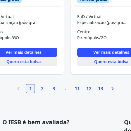
 Virtual
EaD / Virtual
Especialização (pós-graduação)
Especialização (pós-graduação)
ro
Centro
nópolis/GO
Pirenópolis/GO
Ver mais detalhes
Ver mais detalhes
Quero esta bolsa
Quero esta bolsa
1
2
3
11
12
13
O IESB é bem avaliada?
Qu
do