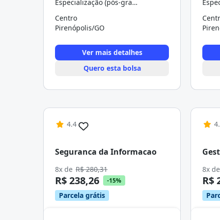
Especialização (pós-graduação)
Centro
Cent
Pirenópolis/GO
Pire
Ver mais detalhes
Quero esta bolsa
4.4
4
Seguranca da Informacao
Gest
8x de
R$ 280,31
8x d
R$ 238,26
R$ 
-15%
Parcela grátis
Parc