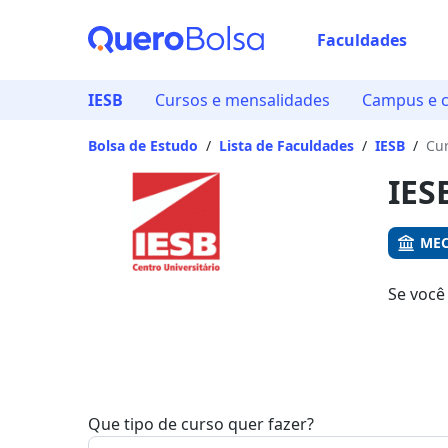
Faculdades
Já
IESB
Cursos e mensalidades
Campus e c
Vam
Bolsa de Estudo
/
Lista de Faculdades
/
IESB
/
Cu
IES
MEC
Se você
Aqui, v
Que tipo de curso quer fazer?