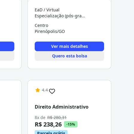
EaD / Virtual
Especialização (pós-graduação)
Centro
Pirenópolis/GO
Ver mais detalhes
Quero esta bolsa
4.4
Direito Administrativo
8x de
R$ 280,31
R$ 238,26
-15%
Parcela grátis