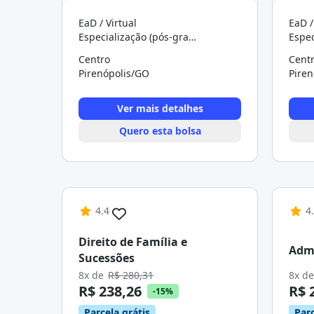
EaD / Virtual
EaD /
Especialização (pós-graduação)
Centro
Cent
Pirenópolis/GO
Pire
Ver mais detalhes
Quero esta bolsa
4.4
4
Direito de Família e
Admi
Sucessões
8x de
R$ 280,31
8x d
R$ 238,26
R$ 
-15%
Parcela grátis
Parc