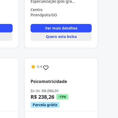
Especialização (pós-graduação)
Centro
Pirenópolis/GO
Ver mais detalhes
Quero esta bolsa
4.4
Psicomotricidade
8x de
R$ 280,31
R$ 238,26
-15%
Parcela grátis