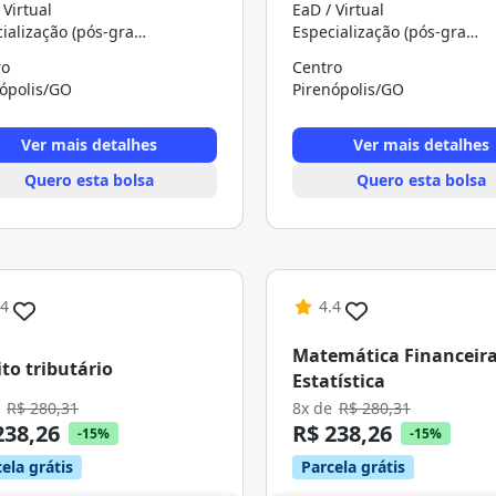
 Virtual
EaD / Virtual
Especialização (pós-graduação)
Especialização (pós-graduação)
ro
Centro
nópolis/GO
Pirenópolis/GO
Ver mais detalhes
Ver mais detalhes
Quero esta bolsa
Quero esta bolsa
.4
4.4
Matemática Financeira
ito tributário
Estatística
e
R$ 280,31
8x de
R$ 280,31
238,26
R$ 238,26
-15%
-15%
ela grátis
Parcela grátis