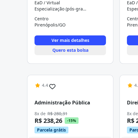
EaD / Virtual
EaD /
Especialização (pós-graduação)
Centro
Cent
Pirenópolis/GO
Pire
Ver mais detalhes
Quero esta bolsa
4.4
4
Administração Pública
Dire
8x de
R$ 280,31
8x d
R$ 238,26
R$ 
-15%
Parcela grátis
Parc