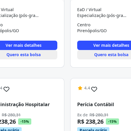
 Virtual
EaD / Virtual
Especialização (pós-graduação)
Especialização (pós-graduação)
ro
Centro
nópolis/GO
Pirenópolis/GO
Ver mais detalhes
Ver mais detalhes
Quero esta bolsa
Quero esta bolsa
.4
4.4
nistração Hospitalar
Perícia Contábil
e
R$ 280,31
8x de
R$ 280,31
238,26
R$ 238,26
-15%
-15%
ela grátis
Parcela grátis