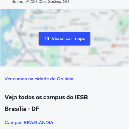
oferece cursos nas áreas de ciências humanas, sociais,
Bueno, 74230-035, Goiânia, GO
exatas e tecnológicas.
Por fim, o Campus Ceilândia conta com cursos de
graduação, além de hospedar o Colégio IESB, composto
pelo Ensino Médio e Fundamental. A unidade também é
Visualizar mapa
equipada com salas de aula e laboratórios.
O IESB conta, ainda, com polos espalhados por todo o país
que assistem aos estudantes da modalidade EaD.
Ver cursos na cidade de Goiânia
Veja todos os campus do IESB
Brasília - DF
Campus BRAZLÂNDIA