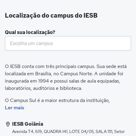
Localização do campus do IESB
Qual sua localização?
O IESB conta com três principais campus. Sua sede está
localizada em Brasília, no Campus Norte. A unidade foi
inaugurada em 1994 e possui salas de aula equipadas,
laboratórios, auditórios e biblioteca.
O Campus Sul é a maior estrutura da instituição,
localizado próximo ao Parque da Cidade. Ele conta com
Ler mais
infraestrutura moderna, composta por biblioteca,
laboratórios, salas de aula, clínica-escola, auditórios,
IESB Goiânia
cantina e estacionamento. Além disso, o campus Sul
Avenida T4, 619, QUADRA 141, LOTE 04/05, SALA 1111, Setor