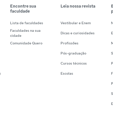
Encontre sua
Leia nossa revista
faculdade
Lista de faculdades
Vestibular e Enem
N
Faculdades na sua
Dicas e curiosidades
cidade
Comunidade Quero
Profissões
M
Pós-graduação
S
Cursos técnicos
P
)
Escolas
F
P
S
E