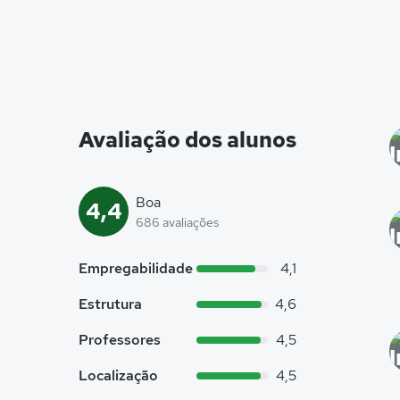
Avaliação dos alunos
Boa
4,4
686 avaliações
Empregabilidade
4,1
Estrutura
4,6
Professores
4,5
Localização
4,5