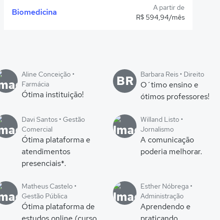
A partir de
Biomedicina
R$ 594,94/mês
Aline Conceição •
Barbara Reis • Direito
BR
Farmácia
O´timo ensino e
Ótima instituição!
ótimos professores!
Davi Santos • Gestão
Willand Listo •
Comercial
Jornalismo
Ótima plataforma e
A comunicação
atendimentos
poderia melhorar.
presenciais*.
Matheus Castelo •
Esther Nóbrega •
Gestão Pública
Administração
Ótima plataforma de
Aprendendo e
estudos online (curso
praticando