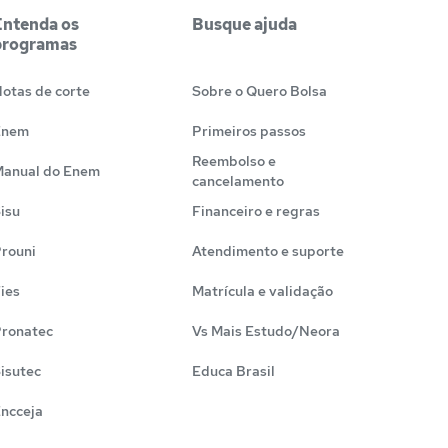
Entenda os
Busque ajuda
programas
otas de corte
Sobre o Quero Bolsa
Enem
Primeiros passos
Reembolso e
anual do Enem
cancelamento
isu
Financeiro e regras
rouni
Atendimento e suporte
ies
Matrícula e validação
ronatec
Vs Mais Estudo/Neora
isutec
Educa Brasil
ncceja