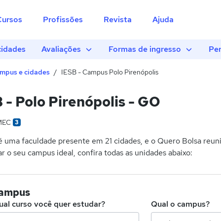
Cursos
Profissões
Revista
Ajuda
cidades
Avaliações
Formas de ingresso
Per
mpus e cidades
IESB - Campus Polo Pirenópolis
 - Polo Pirenópolis - GO
MEC
3
 uma faculdade presente em 21 cidades, e o Quero Bolsa reun
r o seu campus ideal, confira todas as unidades abaixo:
campus
ual curso você quer estudar?
Qual o campus?