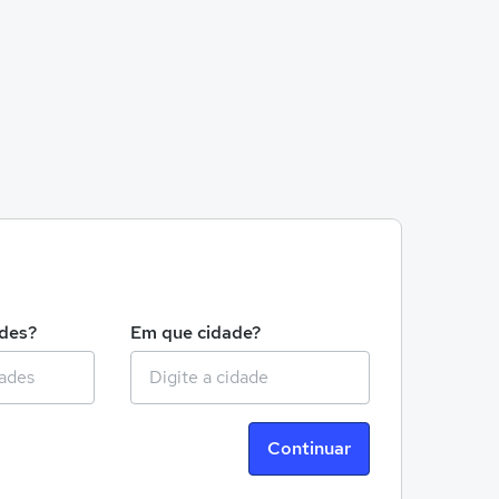
!
ades?
Em que cidade?
Continuar