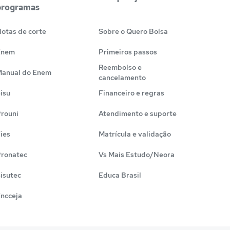
programas
otas de corte
Sobre o Quero Bolsa
Enem
Primeiros passos
Reembolso e
anual do Enem
cancelamento
isu
Financeiro e regras
rouni
Atendimento e suporte
ies
Matrícula e validação
ronatec
Vs Mais Estudo/Neora
isutec
Educa Brasil
ncceja