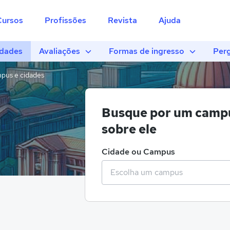
Cursos
Profissões
Revista
Ajuda
idades
Avaliações
Formas de ingresso
Perg
pus e cidades
Busque por um campu
sobre ele
Cidade ou Campus