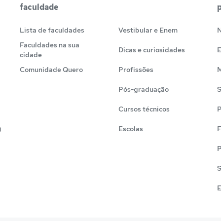
faculdade
Lista de faculdades
Vestibular e Enem
N
Faculdades na sua
Dicas e curiosidades
cidade
Comunidade Quero
Profissões
M
Pós-graduação
S
Cursos técnicos
P
)
Escolas
F
P
S
E