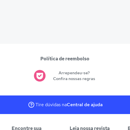
Política de reembolso
Arrependeu-se?
Confira nossas regras
Tire dúvidas na
Central de ajuda
Encontre sua
Leia nossa revista