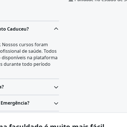
tuto Caduceu?
r. Nossos cursos foram
ofissional de saúde. Todos
o disponíveis na plataforma
s durante todo período
a?
dinamismo e aspectos
e Emergência?
 por simulações realísticas,
ivos.
ialização da área da saúde
do curso inclui o estudo
ações críticas. O programa
na faculdade é muito mais fácil