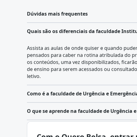
Dúvidas mais frequentes
Quais são os diferenciais da faculdade Insti
Assista as aulas de onde quiser e quando pude
pensados para caber na rotina atribulada do pr
os conteúdos, uma vez disponibilizados, ficarã
de ensino para serem acessados ou consultado
letivo.
Como é a faculdade de Urgência e Emergênci
O curso de Urgência e Emergência valoriza o 
O que se aprende na faculdade de Urgência 
práticos. As aulas teóricas são complementadas
estudos de caso e treinamentos práticos intens
O curso de
Urgência e Emergência
é uma espec
De forma complementar, o componente teórico 
que estuda as técnicas de atendimento em situ
Com o Quero Bolsa, entrar 