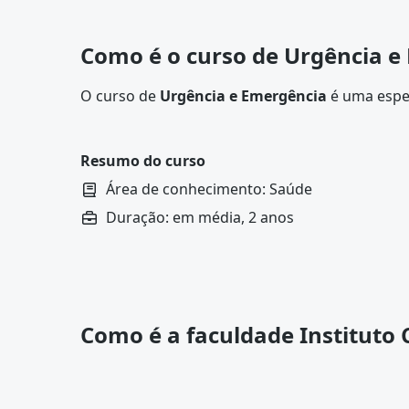
Como é o curso de Urgência e
O curso de
Urgência e Emergência
é uma espec
técnicas de atendimento em situações críticas.
como
médicos
e
enfermeiros
, que buscam apri
emergencial em ambientes como unidades de ter
Resumo do curso
atendimento móvel.
Área de conhecimento: Saúde
Duração: em média, 2 anos
Como é a faculdade Instituto