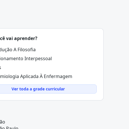
cê vai aprender?
dução A Filosofia
ionamento Interpessoal
s
miologia Aplicada À Enfermagem
Ver toda a grade curricular
ção
ão Paulo