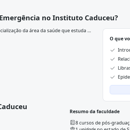
 Emergência no Instituto Caduceu?
ialização da área da saúde que estuda as
 O programa é direcionado a profissionais
O que vo
morar suas habilidades de atendimento
Intro
apia intensiva e serviços de
Relac
Libra
Epide
 Caduceu
Resumo da faculdade
8 cursos de pós-gradua
1
unidade
no estado de S