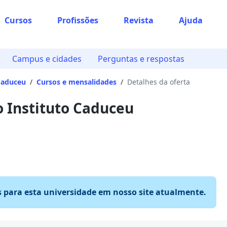
Cursos
Profissões
Revista
Ajuda
Campus e cidades
Perguntas e respostas
Caduceu
/
Cursos e mensalidades
/
Detalhes da oferta
 Instituto Caduceu
s para esta universidade em nosso site atualmente.