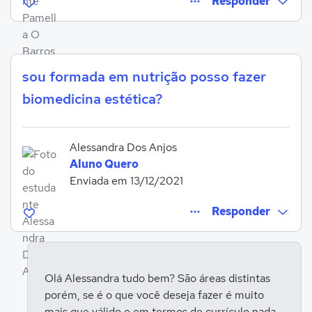
Responder
sou formada em nutrição posso fazer
Entrar para responder
biomedicina estética?
Alessandra Dos Anjos
Aluno Quero
Enviada em 13/12/2021
Responder
Olá Alessandra tudo bem? São áreas distintas
porém, se é o que você deseja fazer é muito
Entrar para responder
mais que válido e em termos de currículo nada