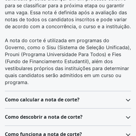
para se classificar para a próxima etapa ou garantir
uma vaga. Essa nota é definida após a avaliação das
notas de todos os candidatos inscritos e pode variar
de acordo com a concorrência, o curso e a instituição.
A nota do corte é utilizada em programas do
Governo, como o
Sisu
(Sistema de Seleção Unificada),
Prouni
(Programa Universidade Para Todos) e
Fies
(Fundo de Financiamento Estudantil), além dos
vestibulares próprios das instituições para determinar
quais candidatos serão admitidos em um curso ou
programa.
Como calcular a nota de corte?
Calcular a nota de corte é um processo que depende
Como descobrir a nota de corte?
da metodologia aplicada pela instituição ou pelo
processo seletivo específico. Em geral, a nota de
Após realizar o Enem, os candidatos recebem suas
Como funciona a nota de corte?