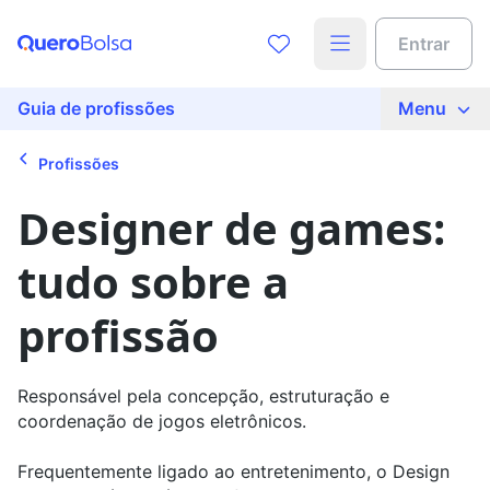
Acesse o conteúdo completo
Entrar
Preencha seus dados para liberar o acesso
Nome
Guia de profissões
Menu
Profissões
E-mail
Designer de games:
tudo sobre a
Telefone
profissão
Ao continuar, você concorda com nossas
políticas de
privacidade
Responsável pela concepção, estruturação e
coordenação de jogos eletrônicos.
Ver agora
Frequentemente ligado ao entretenimento, o Design