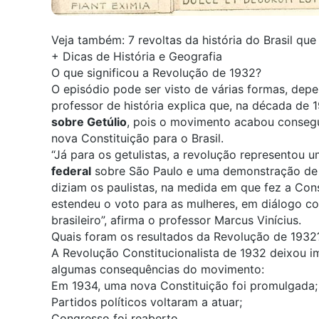
Veja também:
7 revoltas da história do Brasil q
+
Dicas de História e Geografia
O que significou a Revolução de 1932?
O episódio pode ser visto de várias formas, dep
professor de história explica que, na década de 
sobre Getúlio
, pois o movimento acabou consegu
nova Constituição para o Brasil.
“Já para os getulistas, a revolução representou 
federal
sobre São Paulo e uma demonstração de 
diziam os paulistas, na medida em que fez a Const
estendeu o voto para as mulheres, em diálogo co
brasileiro”, afirma o professor Marcus Vinícius.
Quais foram os resultados da Revolução de 1932
A Revolução Constitucionalista de 1932 deixou 
algumas consequências do movimento:
Em 1934, uma nova Constituição foi promulgada;
Partidos políticos voltaram a atuar;
Congresso foi reaberto.