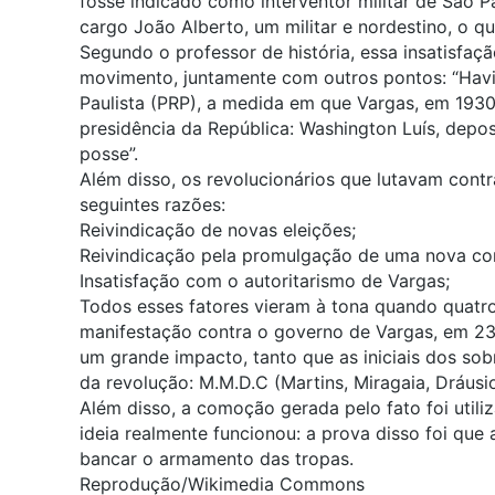
fosse indicado como interventor militar de São P
cargo João Alberto, um
militar e nordestino, o 
Segundo o professor de história, essa insatisfa
movimento, juntamente com outros pontos: “Hav
Paulista (PRP)
, a medida em que Vargas, em 1930
presidência da República: Washington Luís, depos
posse”.
Além disso, os revolucionários que lutavam cont
seguintes razões:
Reivindicação de novas eleições;
Reivindicação pela promulgação de uma nova con
Insatisfação com o autoritarismo de Vargas;
Todos esses fatores vieram à tona quando quat
manifestação contra o governo de Vargas, em 23
um grande impacto, tanto que as iniciais dos s
da revolução: M.M.D.C (Martins, Miragaia, Dráus
Além disso, a comoção gerada pelo fato foi utiliz
ideia realmente funcionou: a prova disso foi que
bancar o armamento das tropas.
Reprodução/Wikimedia Commons