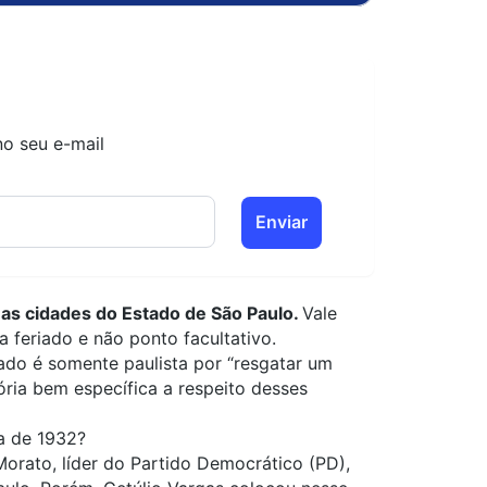
no seu e-mail
Enviar
a
as cidades do Estado de São Paulo.
Vale
a feriado e não ponto facultativo.
iado é somente paulista por “resgatar um
ria bem específica a respeito desses
ta de 1932?
orato, líder do
Partido Democrático (
PD),