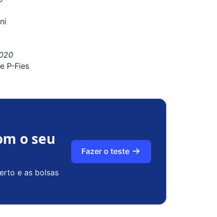
ni
2020
e P-Fies
om o seu
Fazer o teste
erto e as bolsas