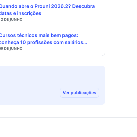
Quando abre o Prouni 2026.2? Descubra
datas e inscrições
12 DE JUNHO
Cursos técnicos mais bem pagos:
conheça 10 profissões com salários
09 DE JUNHO
acima de R$ 5 mil
Ver publicações