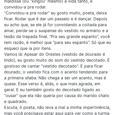
maldisse (ou “xingou” mesmo) a vida tanto, e
convidou-a pra rodar.
“Convidou-a pra rodar” eu gosto muito, poeta, deixa
ficar. Rodar que é dar um passeio e é dançar. Depois
eu acho que, se ele já for convidando a coitada para
amar, perde-se o suspense do vestido no armário e a
tesão da trepada final. “Pra seu grande espanto”, você
tem razão, é melhor que “para seu espanto”. Só que eu
esqueci que ia por itens.
Vamos lá: Apesar do Orestes (vestido de dourado é
lindo), eu gosto muito do som do vestido decotado. É
gostoso de cantar “vestido decotado”. E para ficar
dourado, o vestido fica com o acento tendendo para
a primeira sílaba. Não chega a ser um acento, mas é
quase. Esse verso é, aliás, o que mais agrada, em
geral. E eu também gosto do decotado ligado ao
“ousar” que ela não queria por causa do marido chato
e quadrado.
Escuta, ô poeta, não leva a mal a minha impertinência,
mas você precisava estar aqui para ver como a turma