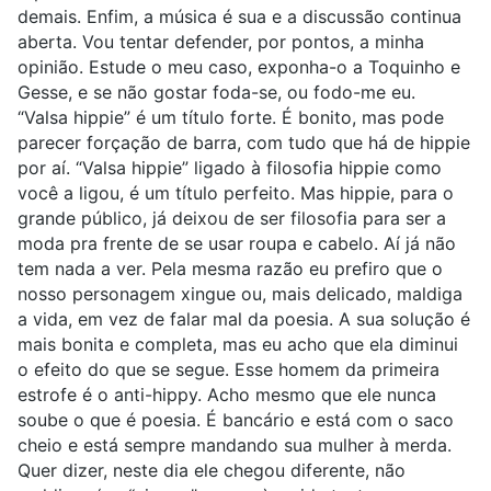
demais. Enfim, a música é sua e a discussão continua
aberta. Vou tentar defender, por pontos, a minha
opinião. Estude o meu caso, exponha-o a Toquinho e
Gesse, e se não gostar foda-se, ou fodo-me eu.
“Valsa hippie” é um título forte. É bonito, mas pode
parecer forçação de barra, com tudo que há de hippie
por aí. “Valsa hippie” ligado à filosofia hippie como
você a ligou, é um título perfeito. Mas hippie, para o
grande público, já deixou de ser filosofia para ser a
moda pra frente de se usar roupa e cabelo. Aí já não
tem nada a ver. Pela mesma razão eu prefiro que o
nosso personagem xingue ou, mais delicado, maldiga
a vida, em vez de falar mal da poesia. A sua solução é
mais bonita e completa, mas eu acho que ela diminui
o efeito do que se segue. Esse homem da primeira
estrofe é o anti-hippy. Acho mesmo que ele nunca
soube o que é poesia. É bancário e está com o saco
cheio e está sempre mandando sua mulher à merda.
Quer dizer, neste dia ele chegou diferente, não