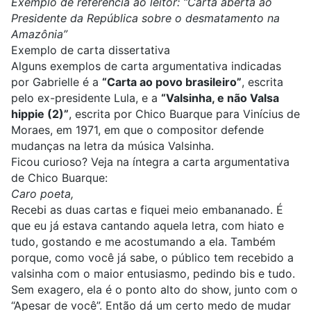
Exemplo de referência ao leitor: “Carta aberta ao
Presidente da República sobre o desmatamento na
Amazônia”
Exemplo de carta dissertativa
Alguns exemplos de carta argumentativa indicadas
por Gabrielle é a
“
Carta ao povo brasileiro”
, escrita
pelo ex-presidente Lula, e a
“Valsinha, e não Valsa
hippie (2)”
, escrita por Chico Buarque para Vinícius de
Moraes, em 1971, em que o compositor defende
mudanças na letra da música Valsinha.
Ficou curioso? Veja na íntegra a carta argumentativa
de Chico Buarque:
Caro poeta,
Recebi as duas cartas e fiquei meio embananado. É
que eu já estava cantando aquela letra, com hiato e
tudo, gostando e me acostumando a ela. Também
porque, como você já sabe, o público tem recebido a
valsinha com o maior entusiasmo, pedindo bis e tudo.
Sem exagero, ela é o ponto alto do show, junto com o
“Apesar de você”. Então dá um certo medo de mudar