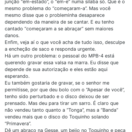
junção “em-estado”, o “em-e” numa sílaba só. Que é o
mesmo problema do “começaram-a”. Mas você
mesmo disse que o probleminha desaparece
dependendo da maneira de se cantar. E eu tenho
cantado “começaram a se abraçar” sem maiores
danos.
Enfim, veja aí o que você acha de tudo isso, desculpe
a encheção de saco e responda urgente.
Há um outro problema: o pessoal do MPB-4 está
querendo gravar essa valsa na marra. Eu disse que
depende de sua autorização e eles estão aqui
esperando.
Eu também gostaria de gravar, se o senhor me
permitisse, por que deu bolo com o “Apesar de você”,
tenho sido perturbado e o disco deixou de ser
prensado. Mas deu para tirar um sarro. É claro que
não vendeu tanto quanto a “Tonga”, mas a “Banda”
vendeu mais que o disco do Toquinho solando
“Primavera”.
Dê um abraço na Gesse, um beijo no Toquinho e peça