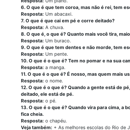
Resposta:
Um piano.
6. O que é que tem coroa, mas não é rei, tem e
Resposta:
Um abacaxi.
7. O que é que cai em pé e corre deitado?
Resposta:
A chuva.
8. O que é, o que é? Quanto mais você tira, maior
Resposta:
Um buraco.
9. O que é que tem dentes e não morde, tem e
Resposta:
Um pente.
10. O que é o que é? Tem no pomar e na sua ca
Resposta:
a manga.
11. O que é o que é? É nosso, mas quem mais us
Resposta:
o nome.
12. O que é o que é? Quando a gente está de pé,
deitado, ele está de pé.
Resposta:
o pé.
13. O que é o que é? Quando vira para cima, a boc
fica cheia.
Resposta:
o chapéu.
Veja também:
+
As melhores escolas do Rio de 