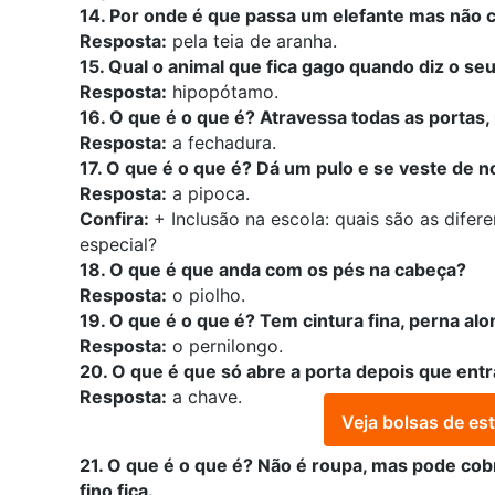
14. Por onde é que passa um elefante mas não
Resposta:
pela teia de aranha.
15. Qual o animal que fica gago quando diz o s
Resposta:
hipopótamo.
16. O que é o que é? Atravessa todas as portas,
Resposta:
a fechadura.
17. O que é o que é? Dá um pulo e se veste de n
Resposta:
a pipoca.
Confira:
+
Inclusão na escola: quais são as difer
especial?
18. O que é que anda com os pés na cabeça?
Resposta:
o piolho.
19. O que é o que é? Tem cintura fina, perna alo
Resposta:
o pernilongo.
20. O que é que só abre a porta depois que entr
Resposta:
a chave.
Veja bolsas de es
21. O que é o que é? Não é roupa, mas pode cob
fino fica.