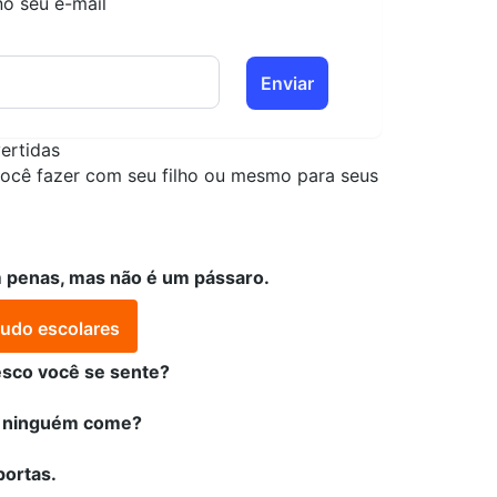
no seu e-mail
Enviar
vertidas
você fazer com seu filho ou mesmo para seus
m penas, mas não é um pássaro.
tudo escolares
resco você se sente?
as ninguém come?
portas.