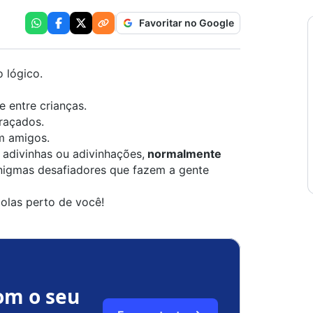
Favoritar no Google
 lógico.
 entre crianças.
raçados.
m amigos.
adivinhas ou adivinhações,
normalmente
nigmas desafiadores que fazem a gente
olas perto de você!
om o seu