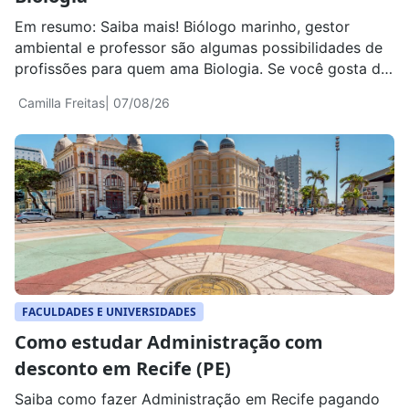
Em resumo: Saiba mais! Biólogo marinho, gestor
ambiental e professor são algumas possibilidades de
profissões para quem ama Biologia. Se você gosta de
estudar seres vivos, entender como os organismos
Camilla Freitas
| 07/08/26
funcionam, investigar doenças, observar animais e
plantas ou descobrir soluções para problemas
ambientais, existe mais de um caminho profissional
para transformar esse interesse em trabalho. […]
FACULDADES E UNIVERSIDADES
Como estudar Administração com
desconto em Recife (PE)
Saiba como fazer Administração em Recife pagando