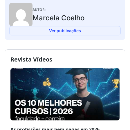
AUTOR:
Marcela Coelho
Ver publicações
Revista Vídeos
As profissões mais bem pagas em 2026
Como