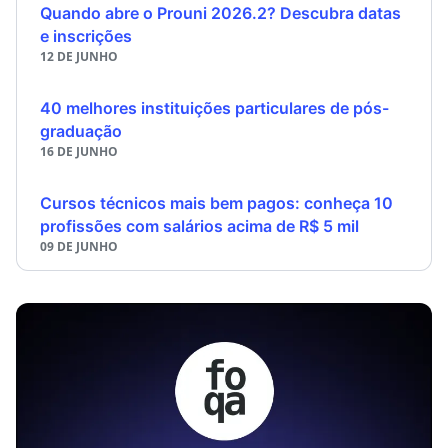
Quando abre o Prouni 2026.2? Descubra datas
e inscrições
12 DE JUNHO
40 melhores instituições particulares de pós-
graduação
16 DE JUNHO
Cursos técnicos mais bem pagos: conheça 10
profissões com salários acima de R$ 5 mil
09 DE JUNHO