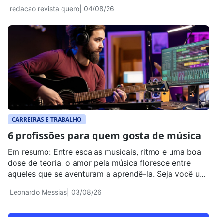
e atuar em ambientes globais.
redacao revista quero
| 04/08/26
CARREIRAS E TRABALHO
6 profissões para quem gosta de música​
Em resumo: Entre escalas musicais, ritmo e uma boa
dose de teoria, o amor pela música floresce entre
aqueles que se aventuram a aprendê-la. Seja você um
músico em formação ou um instrumentista experiente,
Leonardo Messias
| 03/08/26
saiba que a paixão pela quarta arte pode ser
transformada em uma carreira de sucesso. Para te