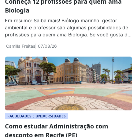
Conheça 12 profissões para quem ama
Biologia
Em resumo: Saiba mais! Biólogo marinho, gestor
ambiental e professor são algumas possibilidades de
profissões para quem ama Biologia. Se você gosta de
estudar seres vivos, entender como os organismos
Camilla Freitas
| 07/08/26
funcionam, investigar doenças, observar animais e
plantas ou descobrir soluções para problemas
ambientais, existe mais de um caminho profissional
para transformar esse interesse em trabalho. […]
FACULDADES E UNIVERSIDADES
Como estudar Administração com
desconto em Recife (PE)