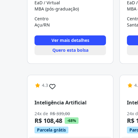
EaD / Virtual
EaD /
MBA (pós-graduação)
MBA 
Centro
Cent
Açu/RN
Sant
Ver mais detalhes
Quero esta bolsa
4.3
4
Inteligência Artificial
Inte
24x de
R$ 339,00
24x 
R$ 108,48
R$ 
-68%
Parcela grátis
Parc