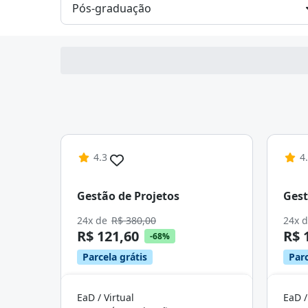
4.3
4
Gestão de Projetos
Gest
24x de
R$ 380,00
24x 
R$ 121,60
R$ 
-68%
Parcela grátis
Parc
EaD / Virtual
EaD /