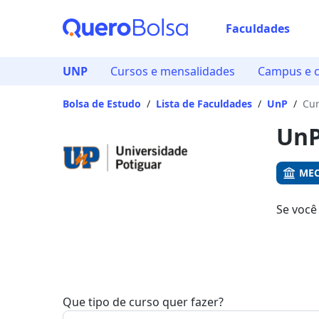
Faculdades
Já
UNP
Cursos e mensalidades
Campus e c
Vam
Bolsa de Estudo
/
Lista de Faculdades
/
UnP
/
Cur
UnP
MEC
Se você
Aqui, v
Que tipo de curso quer fazer?