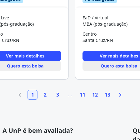
 Live
EaD / Virtual
(pós-graduação)
MBA (pós-graduação)
ro
Centro
a Cruz/RN
Santa Cruz/RN
Ver mais detalhes
Ver mais detalhes
Quero esta bolsa
Quero esta bolsa
1
2
3
11
12
13
A UnP é bem avaliada?
Qu
da