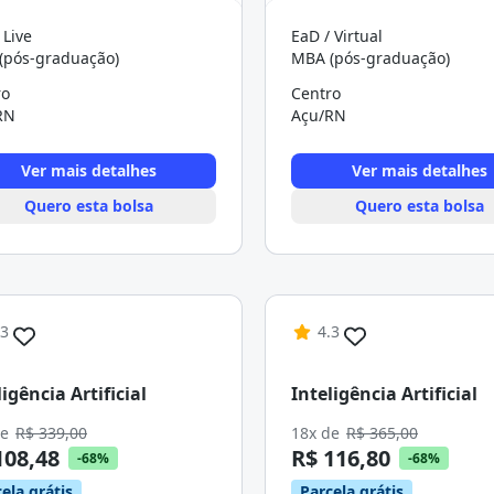
 Live
EaD / Virtual
(pós-graduação)
MBA (pós-graduação)
ro
Centro
RN
Açu/RN
Ver mais detalhes
Ver mais detalhes
Quero esta bolsa
Quero esta bolsa
.3
4.3
ligência Artificial
Inteligência Artificial
de
R$ 339,00
18x de
R$ 365,00
108,48
R$ 116,80
-68%
-68%
ela grátis
Parcela grátis