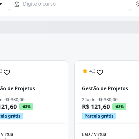
Continuar
.3
4.3
ão de Projetos
Gestão de Projetos
de
R$ 380,00
24x de
R$ 380,00
121,60
R$ 121,60
-68%
-68%
ela grátis
Parcela grátis
 Virtual
EaD / Virtual