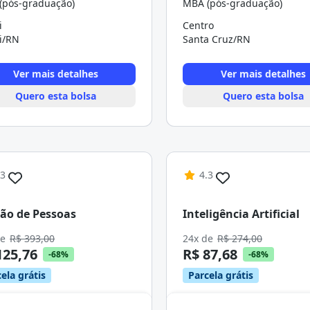
(pós-graduação)
MBA (pós-graduação)
i
Centro
i/RN
Santa Cruz/RN
Ver mais detalhes
Ver mais detalhes
Quero esta bolsa
Quero esta bolsa
.3
4.3
ão de Pessoas
Inteligência Artificial
de
R$ 393,00
24x de
R$ 274,00
125,76
R$ 87,68
-68%
-68%
ela grátis
Parcela grátis