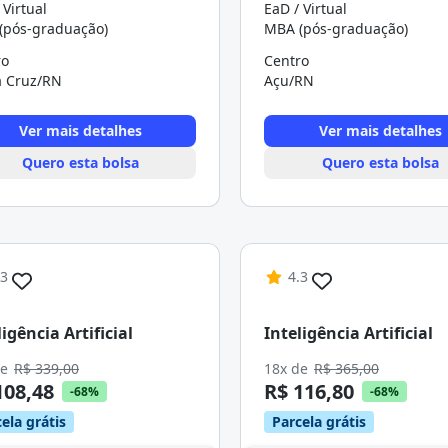
 Virtual
EaD / Virtual
(pós-graduação)
MBA (pós-graduação)
ro
Centro
a Cruz/RN
Açu/RN
Ver mais detalhes
Ver mais detalhes
Quero esta bolsa
Quero esta bolsa
.3
4.3
ligência Artificial
Inteligência Artificial
de
R$ 339,00
18x de
R$ 365,00
108,48
R$ 116,80
-68%
-68%
ela grátis
Parcela grátis