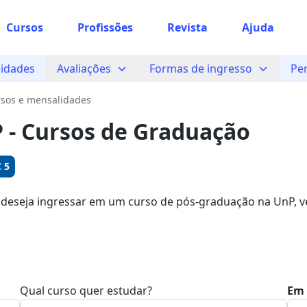
Cursos
Profissões
Revista
Ajuda
 sabe o que você quer estudar?
idades
Avaliações
Formas de ingresso
Pe
os te guiar no caminho ideal para seus estudos
sos e mensalidades
 - Cursos de Graduação
Sim, já sei
 5
 deseja ingressar em um curso de pós-graduação na UnP, ve
ocê pode garantir sua bolsa com descontos de até 74%.
Ainda não sei
Qual curso quer estudar?
Em 