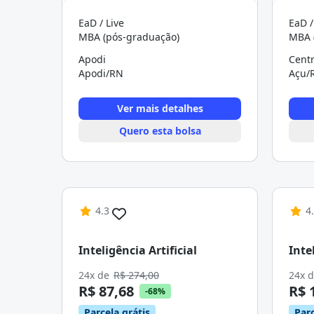
EaD / Live
EaD /
MBA (pós-graduação)
MBA 
Apodi
Cent
Apodi/RN
Açu/
Ver mais detalhes
Quero esta bolsa
4.3
4
Inteligência Artificial
Inte
24x de
R$ 274,00
24x 
R$ 87,68
R$ 
-68%
Parcela grátis
Parc