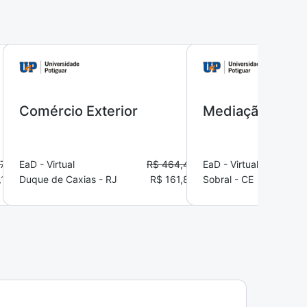
Comércio Exterior
Mediação
,78
EaD - Virtual
R$ 464,44
EaD - Virtual
,19
Duque de Caxias - RJ
R$ 161,86
Sobral - CE