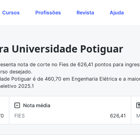
Cursos
Profissões
Revista
Ajuda
ara Universidade Potiguar
resenta
nota de corte no Fies
de 626,41 pontos para ingre
rso desejado.
dade Potiguar é de 460,70 em Engenharia Elétrica e a maio
seletivo 2025.1
Nota média
70
FIES
626,41
M