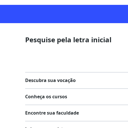
Pesquise pela letra inicial
Descubra sua vocação
Conheça os cursos
Teste vocacional
Encontre sua faculdade
Lista de profissões
Lista de cursos
Salários na sua região