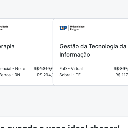
erapia
Gestão da Tecnologia da
Informação
encial - Noite
R$ 1.319,00
EaD - Virtual
R$ 397
Ferros - RN
R$ 294,14
Sobral - CE
R$ 117