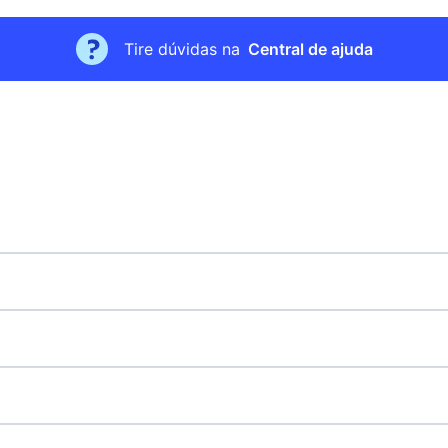
alteram suas opções de curso.
Caso você queira calcular as suas notas do E
Tire dúvidas na
Central de ajuda
Uma dica importante é acessar o site do
Simu
Corte
da Quero Bolsa.
Bolsa. Teste as suas notas de corte para Sisu,
gratuita!