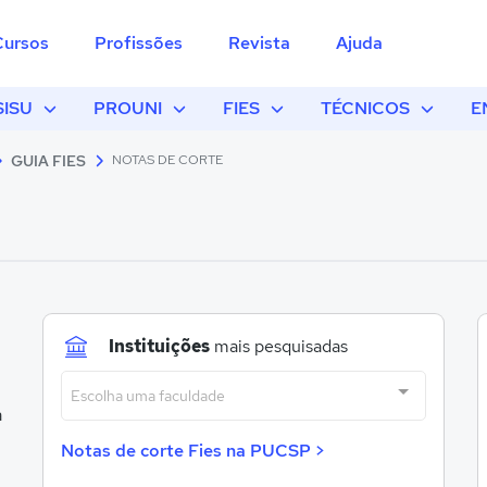
Cursos
Profissões
Revista
Ajuda
SISU
PROUNI
FIES
TÉCNICOS
E
GUIA FIES
NOTAS DE CORTE
Instituições
mais pesquisadas
Escolha uma faculdade
a
Notas de corte Fies na PUCSP >