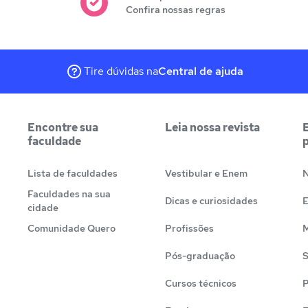
Confira nossas regras
Tire dúvidas na
Central de ajuda
Encontre sua
Leia nossa revista
faculdade
Lista de faculdades
Vestibular e Enem
N
Faculdades na sua
Dicas e curiosidades
cidade
Comunidade Quero
Profissões
M
Pós-graduação
S
Cursos técnicos
P