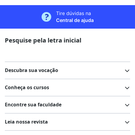
Tire dúvidas na
Central de ajuda
Pesquise pela letra inicial
Descubra sua vocação
Conheça os cursos
Teste vocacional
Lista de profissões
Encontre sua faculdade
Salários na sua região
Lista de cursos
Cursos de graduação
Leia nossa revista
Cursos de pós-graduação
Cursos livres
Lista de faculdades
Faculdades na sua cidade