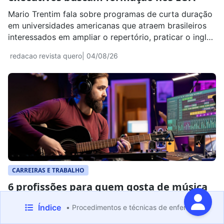
Mario Trentim fala sobre programas de curta duração
em universidades americanas que atraem brasileiros
interessados em ampliar o repertório, praticar o inglês
e atuar em ambientes globais.
redacao revista quero
| 04/08/26
CARREIRAS E TRABALHO
6 profissões para quem gosta de música​
Em resumo: Entre escalas musicais, ritmo e uma boa
Índice
• Procedimentos e técnicas de enfermagem
dose de teoria, o amor pela música floresce entre