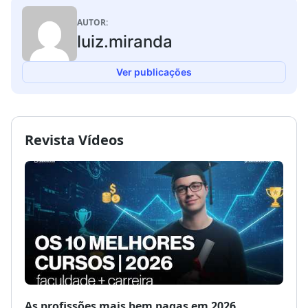
AUTOR:
luiz.miranda
Ver publicações
Revista Vídeos
As profissões mais bem pagas em 2026
Como