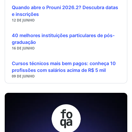
Quando abre o Prouni 2026.2? Descubra datas
e inscrições
12 DE JUNHO
40 melhores instituições particulares de pós-
graduação
16 DE JUNHO
Cursos técnicos mais bem pagos: conheça 10
profissões com salários acima de R$ 5 mil
09 DE JUNHO