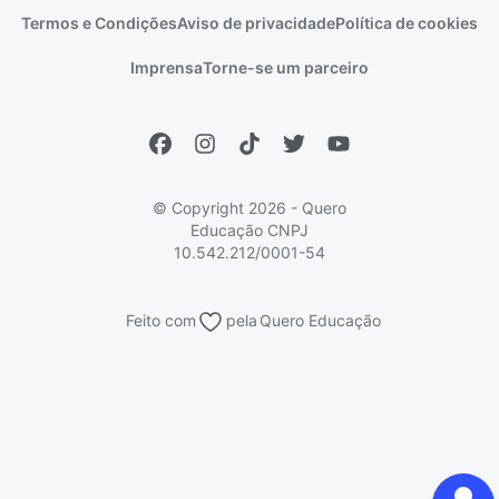
Termos e Condições
Aviso de privacidade
Política de cookies
Escolas
Prouni
Fies
Reembolso e cancelamento
Financeiro e regras
Imprensa
Torne-se um parceiro
Pronatec
Sisutec
Atendimento e suporte
Matrícula e validação
Encceja
Vs Mais Estudo/Neora
Educa Brasil
© Copyright 2026 - Quero
Educação
CNPJ
10.542.212/0001-54
Feito com
pela
Quero Educação