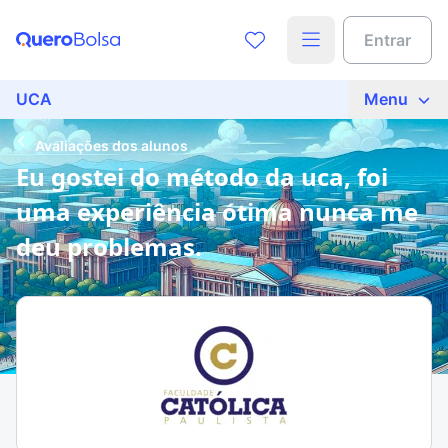
Entrar
UCA
Menu
Avaliações dos alunos
Eu gostei do método da uca, foi
uma experiência ótima nunca me
deu problemas.