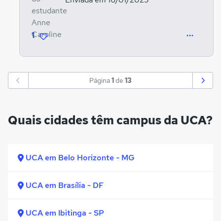
1
Página
1
de
13
Quais cidades têm campus da UCA?
UCA em Belo Horizonte - MG
UCA em Brasília - DF
UCA em Ibitinga - SP