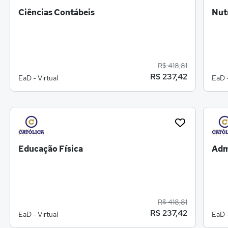
Ciências Contábeis
Nut
R$ 418,81
R$ 237,42
EaD - Virtual
EaD -
Educação Física
Adm
R$ 418,81
R$ 237,42
EaD - Virtual
EaD -