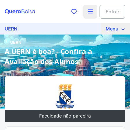
Entrar
UERN
Menu
UERN
A UERN é boa? - Confira a
Avaliação dos Alunos
Faculdade não parceira