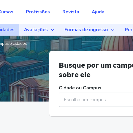
Cursos
Profissões
Revista
Ajuda
idades
Avaliações
Formas de ingresso
Per
pus e cidades
Busque por um campu
sobre ele
Cidade ou Campus