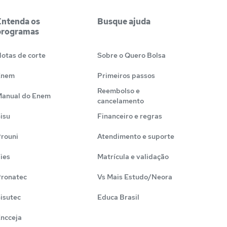
Entenda os
Busque ajuda
programas
otas de corte
Sobre o Quero Bolsa
Enem
Primeiros passos
Reembolso e
anual do Enem
cancelamento
isu
Financeiro e regras
rouni
Atendimento e suporte
ies
Matrícula e validação
ronatec
Vs Mais Estudo/Neora
isutec
Educa Brasil
ncceja