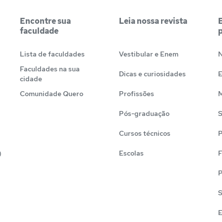
Encontre sua
Leia nossa revista
faculdade
Lista de faculdades
Vestibular e Enem
N
Faculdades na sua
Dicas e curiosidades
cidade
Comunidade Quero
Profissões
M
Pós-graduação
S
Cursos técnicos
P
)
Escolas
F
P
S
E