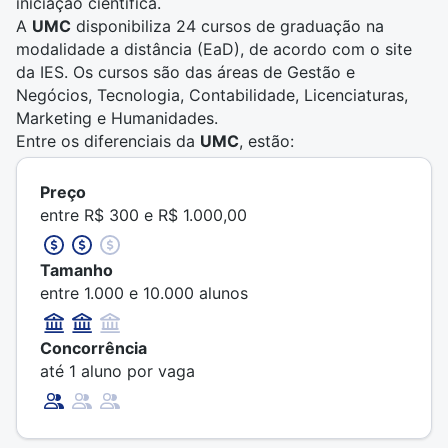
iniciação científica.
A
UMC
disponibiliza 24 cursos de graduação na
modalidade a distância (EaD), de acordo com o site
da IES. Os cursos são das áreas de Gestão e
Negócios, Tecnologia, Contabilidade, Licenciaturas,
Marketing e Humanidades.
Entre os diferenciais da
UMC
, estão:
Policlínica da UMC: ambulatório do curso de
Medicina oferece atendimento a pacientes do Alto
Preço
Tietê;
entre R$ 300 e R$ 1.000,00
Convênio com instituições nacionais e
internacionais;
Tamanho
Investimento em pesquisa e publicação de trabalhos
entre 1.000 e 10.000 alunos
de alunos e colaboradores na Revista Científica
UMC.
Concorrência
até 1 aluno por vaga