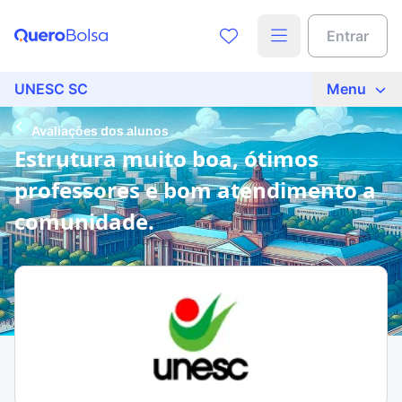
Entrar
UNESC SC
Menu
Avaliações dos alunos
Estrutura muito boa, ótimos
professores e bom atendimento a
comunidade.