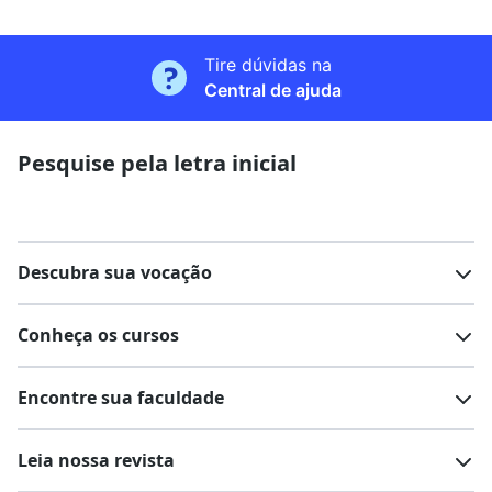
Tire dúvidas na
Central de ajuda
Pesquise pela letra inicial
Descubra sua vocação
Conheça os cursos
Teste vocacional
Lista de profissões
Encontre sua faculdade
Salários na sua região
Lista de cursos
Cursos de graduação
Leia nossa revista
Cursos de pós-graduação
Cursos livres
Lista de faculdades
Faculdades na sua cidade