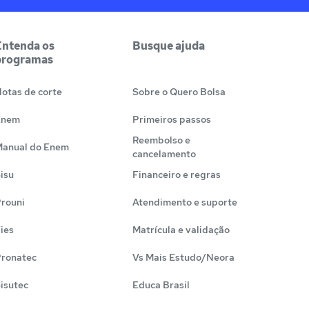
Entenda os
Busque ajuda
programas
otas de corte
Sobre o Quero Bolsa
Enem
Primeiros passos
Reembolso e
anual do Enem
cancelamento
isu
Financeiro e regras
rouni
Atendimento e suporte
ies
Matrícula e validação
ronatec
Vs Mais Estudo/Neora
isutec
Educa Brasil