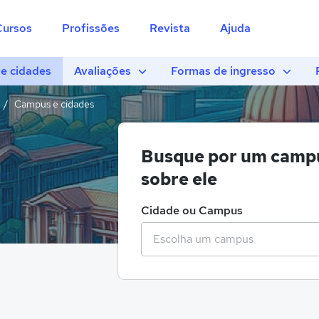
Cursos
Profissões
Revista
Ajuda
e cidades
Avaliações
Formas de ingresso
Campus e cidades
Busque por um campu
sobre ele
Cidade ou Campus