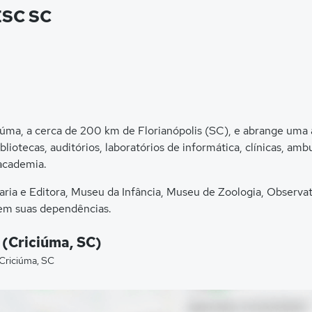
ESC SC
ciúma, a cerca de 200 km de Florianópolis (SC), e abrange um
ibliotecas, auditórios, laboratórios de informática, clínicas, amb
 academia.
vraria e Editora, Museu da Infância, Museu de Zoologia, Observ
em suas dependências.
a, 1005, Bairro Universitário, Criciúma-SC. CEP: 88806-000
 (Criciúma, SC)
 Criciúma, SC