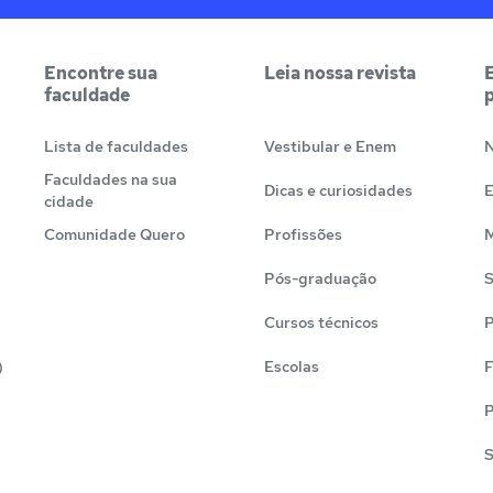
Encontre sua
Leia nossa revista
faculdade
Lista de faculdades
Vestibular e Enem
N
Faculdades na sua
Dicas e curiosidades
cidade
Comunidade Quero
Profissões
M
Pós-graduação
S
Cursos técnicos
P
)
Escolas
F
P
S