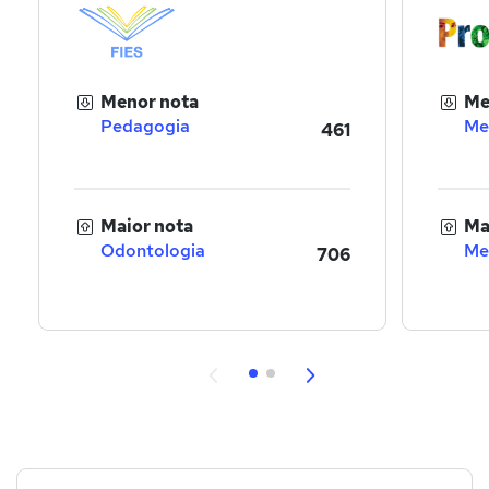
Menor nota
Me
Pedagogia
Me
461
Maior nota
Ma
Odontologia
Me
706