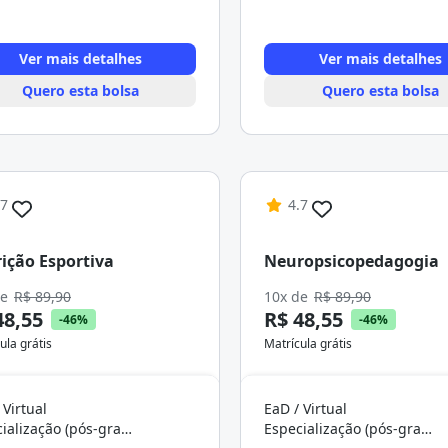
Ver mais detalhes
Ver mais detalhes
Quero esta bolsa
Quero esta bolsa
.7
4.7
ição Esportiva
Neuropsicopedagogia
de
R$ 89,90
10x de
R$ 89,90
48,55
R$ 48,55
-46%
-46%
ula grátis
Matrícula grátis
 Virtual
EaD / Virtual
Especialização (pós-graduação)
Especialização (pós-graduação)