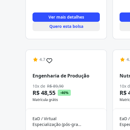
Ver mais detalhes
Quero esta bolsa
4.7
4
Engenharia de Produção
Nutr
10x de
R$ 89,90
10x 
R$ 48,55
R$ 
-46%
Matrícula grátis
Matríc
EaD / Virtual
EaD /
Especialização (pós-graduação)