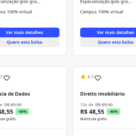
Especialização (pós-graduação)
Especialização (pós-graduação)
us 100% virtual
Campus 100% virtual
Ver mais detalhes
Ver mais detalhes
Quero esta bolsa
Quero esta bolsa
.7
4.7
cia de Dados
Direito imobiliário
de
R$ 89,90
10x de
R$ 89,90
48,55
R$ 48,55
-46%
-46%
ula grátis
Matrícula grátis