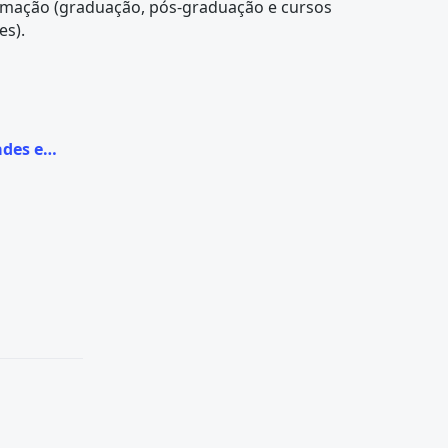
rmação (graduação, pós-graduação e cursos
res).
ades em
MG