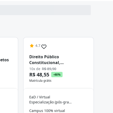
4.7
Direito Público
etos
Constitucional,
Administrativo e Tributário
10x de
R$ 89,90
R$ 48,55
-46%
Matrícula grátis
EaD / Virtual
Especialização (pós-graduação)
Campus 100% virtual