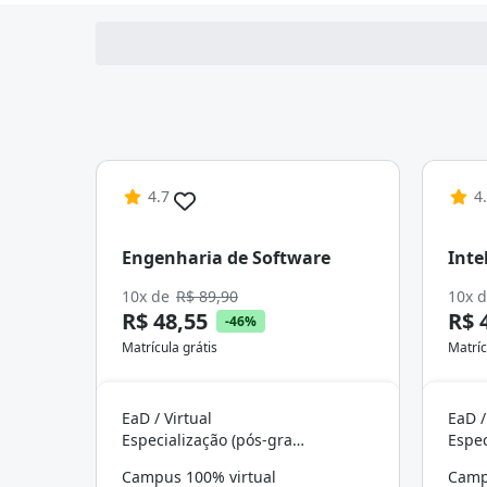
4.7
4
Engenharia de Software
Inte
10x de
R$ 89,90
10x 
R$ 48,55
R$ 
-46%
Matrícula grátis
Matríc
EaD / Virtual
EaD /
Especialização (pós-graduação)
Campus 100% virtual
Camp