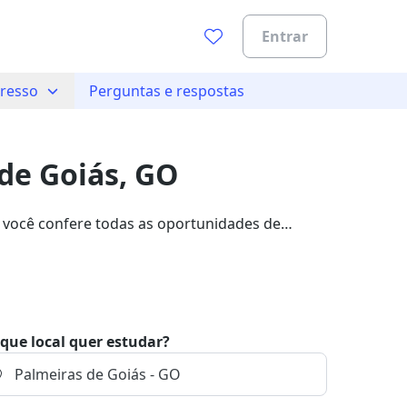
Entrar
gresso
Perguntas e respostas
0%
de Goiás, GO
 você confere todas as oportunidades de
um dos 335 cursos da Unicorp Faculdades, com
que local quer estudar?