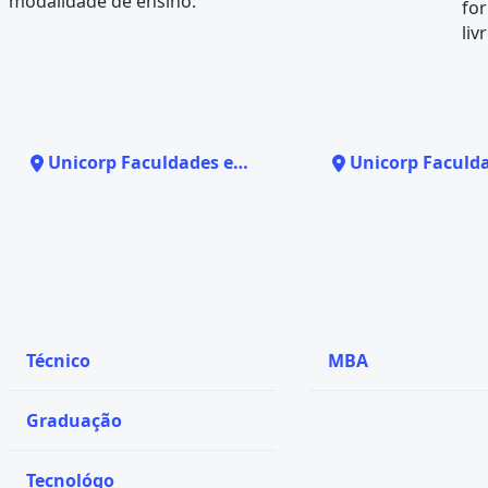
modalidade de ensino.
fo
liv
Unicorp Faculdades em
Unicorp Faculd
Belo Horizonte - MG
Lagoa Santa - 
Técnico
MBA
Graduação
Tecnológo