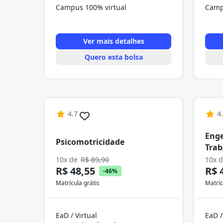
Campus 100% virtual
Camp
Ver mais detalhes
Quero esta bolsa
4.7
4
Enge
Psicomotricidade
Trab
10x de
R$ 89,90
10x 
R$ 48,55
R$ 
-46%
Matrícula grátis
Matríc
EaD / Virtual
EaD /