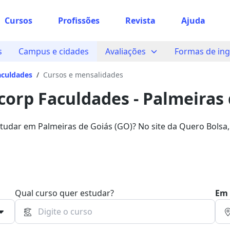
Cursos
Profissões
Revista
Ajuda
 sabe o que você quer estudar?
s
Campus e cidades
Avaliações
Formas de in
os te guiar no caminho ideal para seus estudos
aculdades
/
Cursos e mensalidades
corp Faculdades - Palmeiras 
Sim, já sei
tudar em Palmeiras de Goiás (GO)? No site da Quero Bolsa,
de estudo na Unicorp Faculdades! Escolha a sua bolsa em 
 de até 60%.
Ainda não sei
Qual curso quer estudar?
Em 