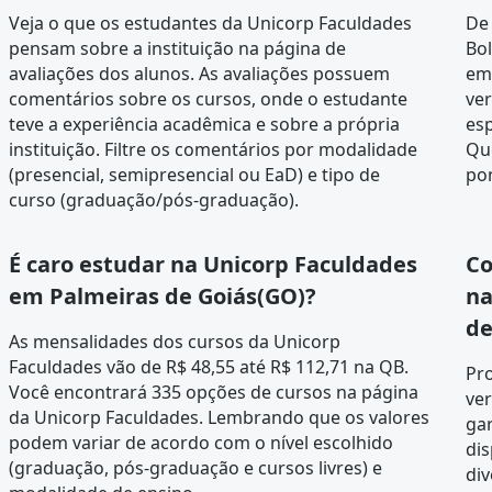
Veja o que os estudantes da Unicorp Faculdades
De
pensam sobre a instituição na página de
Bol
avaliações dos alunos
. As avaliações possuem
em
comentários sobre os cursos, onde o estudante
ver
teve a experiência acadêmica e sobre a própria
esp
instituição. Filtre os comentários por modalidade
Qu
(presencial, semipresencial ou EaD) e tipo de
pon
curso (graduação/pós-graduação).
É caro estudar na Unicorp Faculdades
Co
em Palmeiras de Goiás(GO)?
na
de
As mensalidades dos cursos da Unicorp
Faculdades vão de R$ 48,55 até R$ 112,71 na QB.
Pr
Você encontrará 335 opções de cursos na página
ver
da
Unicorp Faculdades
. Lembrando que os valores
gar
podem variar de acordo com o nível escolhido
dis
(graduação, pós-graduação e cursos livres) e
div