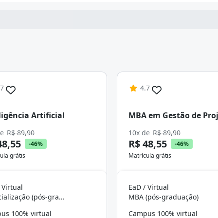
Continuar
.7
4.7
ligência Artificial
MBA em Gestão de Proj
de
R$ 89,90
10x de
R$ 89,90
48,55
R$ 48,55
-46%
-46%
ula grátis
Matrícula grátis
 Virtual
EaD / Virtual
Especialização (pós-graduação)
MBA (pós-graduação)
us 100% virtual
Campus 100% virtual