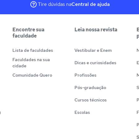
Tire dúvidas na
Central de ajuda
Encontre sua
Leia nossa revista
faculdade
Lista de faculdades
Vestibular e Enem
N
Faculdades na sua
Dicas e curiosidades
cidade
Comunidade Quero
Profissões
M
Pós-graduação
S
Cursos técnicos
P
)
Escolas
F
P
S