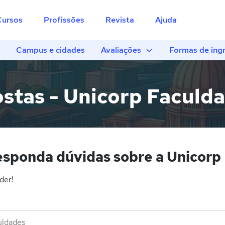
Cursos
Profissões
Revista
Ajuda
Campus e cidades
Avaliações
Formas de ing
stas - Unicorp Faculd
esponda dúvidas sobre a Unicorp
der!