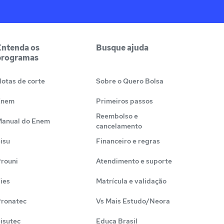
Entenda os
Busque ajuda
programas
otas de corte
Sobre o Quero Bolsa
Enem
Primeiros passos
Reembolso e
anual do Enem
cancelamento
isu
Financeiro e regras
rouni
Atendimento e suporte
ies
Matrícula e validação
ronatec
Vs Mais Estudo/Neora
isutec
Educa Brasil