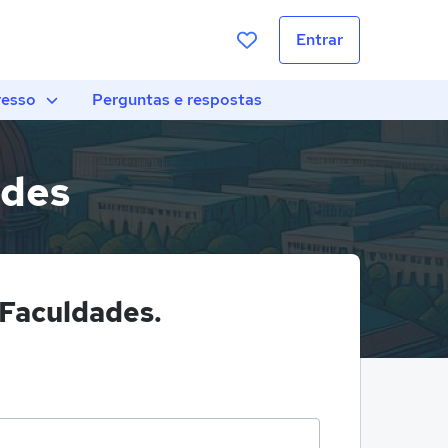
Entrar
resso
Perguntas e respostas
ades
 Faculdades.