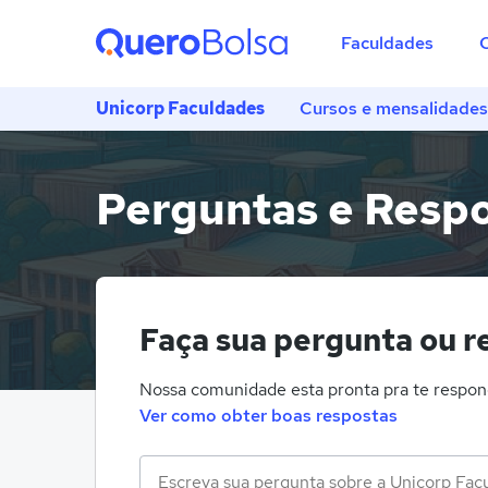
Faculdades
Unicorp Faculdades
Cursos e mensalidades
Perguntas e Respo
Faça sua pergunta ou r
Nossa comunidade esta pronta pra te respon
Ver como obter boas respostas