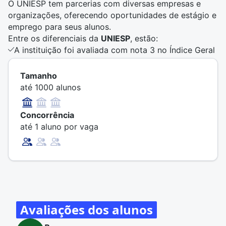
O UNIESP tem parcerias com diversas empresas e
organizações, oferecendo oportunidades de estágio e
emprego para seus alunos.
Entre os diferenciais da
UNIESP
, estão:
A instituição foi avaliada com nota 3 no Índice Geral
de Cursos (IGC) do MEC em 2019.
A instituição foi avaliada com nota 3 no Conceito
Tamanho
Institucional (CI) do MEC em 2015.
até 1000 alunos
Além dos cursos superiores, a instituição também
promove atividades de extensão.
Concorrência
até 1 aluno por vaga
Avaliações dos alunos