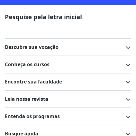
Pesquise pela letra inicial
Descubra sua vocação
Conheça os cursos
Teste vocacional
Lista de profissões
Encontre sua faculdade
Salários na sua região
Lista de cursos
Cursos de graduação
Leia nossa revista
Cursos de pós-graduação
Cursos livres
Lista de faculdades
Faculdades na sua cidade
Entenda os programas
Cursos técnicos
Cursos a distância (EaD)
Comunidade Quero
Vestibular e Enem
Dicas e curiosidades
Escolas
Cursos gratuitos
Busque ajuda