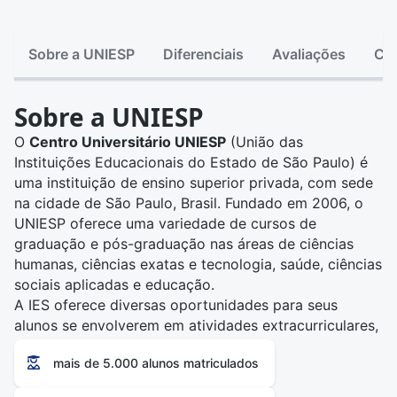
Sobre a UNIESP
Diferenciais
Avaliações
Ca
Sobre a UNIESP
O
Centro Universitário UNIESP
(União das
Instituições Educacionais do Estado de São Paulo) é
uma instituição de ensino superior privada, com sede
na cidade de São Paulo, Brasil. Fundado em 2006, o
UNIESP oferece uma variedade de cursos de
graduação e pós-graduação nas áreas de ciências
humanas, ciências exatas e tecnologia, saúde, ciências
sociais aplicadas e educação.
A IES oferece diversas oportunidades para seus
alunos se envolverem em atividades extracurriculares,
como programas de estágio, projetos de iniciação
mais de 5.000 alunos matriculados
científica, atividades esportivas e culturais.