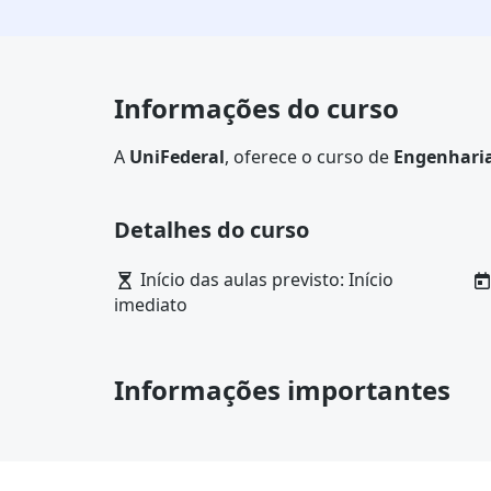
Informações do curso
A
UniFederal
, oferece o curso de
Engenhari
ênfase em Auditoria
com bolsa de estudo vál
Garantindo sua bolsa pelo site, você
economi
Detalhes do curso
curso.
Basta fazer o
pagamento único da pré-matr
Início das aulas previsto: Início
Trabalho com ênfase em Auditoria na UniFedera
imediato
começar a estudar o quanto antes, pagando
Veja as regras e avisos
e saiba como obter to
Informações importantes