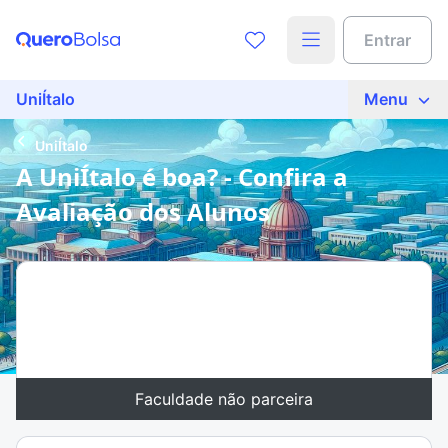
Entrar
UniÍtalo
Menu
UniÍtalo
A UniÍtalo é boa? - Confira a
Avaliação dos Alunos
UniÍtalo
Faculdade não parceira