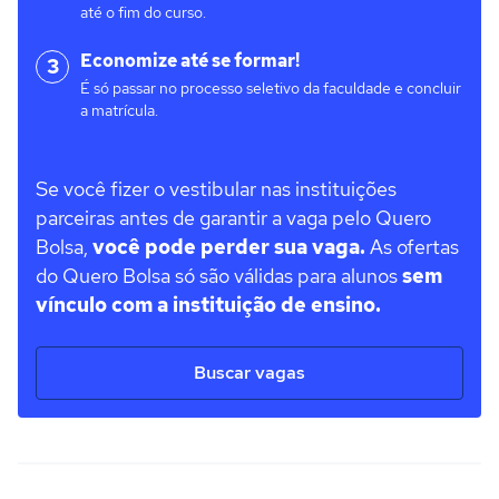
até o fim do curso.
Economize até se formar!
3
É só passar no processo seletivo da faculdade e concluir
a matrícula.
Se você fizer o vestibular nas instituições
parceiras antes de garantir a vaga pelo Quero
Bolsa,
você pode perder sua vaga.
As ofertas
do Quero Bolsa só são válidas para alunos
sem
vínculo com a instituição de ensino.
Buscar vagas