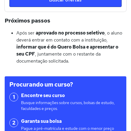
Próximos passos
Após ser
aprovado no processo seletivo
, o aluno
deverá entrar em contato com a instituição,
informar que é do Quero Bolsa e apresentar o
seu CPF
, juntamente com o restante da
documentação solicitada.
Procurando um curso?
Encontre seu curso
1
Busque informações sobre cursos, bolsas de estudo,
faculdades e preços.
Garanta sua bolsa
2
Pague a pré-matrícula e estude com o menor preço