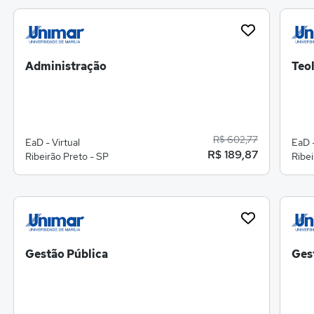
Administração
Teo
R$ 602,77
EaD - Virtual
EaD -
R$ 189,87
Ribeirão Preto - SP
Ribei
Gestão Pública
Ges