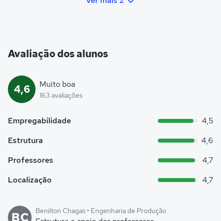
Ver mais 2
Avaliação dos alunos
Muito boa
4,6
163 avaliações
Empregabilidade
4,5
Estrutura
4,6
Professores
4,7
Localização
4,7
Benilton Chagas • Engenharia de Produção
BC