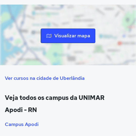
aprendizado prático dos estudantes. Além disso, o campus
conta com o Núcleo de Apoio Fiscal (NAF), a Farmácia
Industrial e o Escritório Modelo de Arquitetura,
proporcionando atividades práticas ao longo do curso.
A biblioteca central “Zilma Parente de Barros” possui um
Visualizar mapa
acervo de mais de 140 mil exemplares, entre livros físicos
e virtuais, além de 80 mil títulos. O espaço conta com
salas de leitura individual e em grupo, infraestrutura
multimídia e parceria com o Portal de Periódicos Capes,
oferecendo amplo suporte para estudos e pesquisas.
Ver cursos na cidade de Uberlândia
Veja todos os campus da UNIMAR
Apodi - RN
Campus Apodi