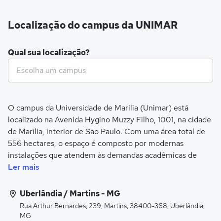
Localização do campus da UNIMAR
Qual sua localização?
O campus da Universidade de Marília (Unimar) está
localizado na Avenida Hygino Muzzy Filho, 1001, na cidade
de Marília, interior de São Paulo. Com uma área total de
556 hectares, o espaço é composto por modernas
instalações que atendem às demandas acadêmicas de
diversas áreas.
Ler mais
Entre as principais estruturas, estão os laboratórios
Uberlândia / Martins - MG
especializados, o Hospital Universitário, o Hospital
Rua Arthur Bernardes, 239, Martins, 38400-368, Uberlândia,
Veterinário e fazendas experimentais, que garantem o
MG