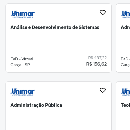
Análise e Desenvolvimento de Sistemas
Adm
R$ 497,22
EaD - Virtual
EaD -
R$ 156,62
Garça - SP
Garç
Administração Pública
Teo