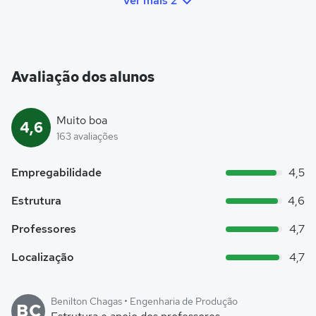
Ver mais 2
Avaliação dos alunos
Muito boa
4,6
163 avaliações
Empregabilidade
4,5
Estrutura
4,6
Professores
4,7
Localização
4,7
Benilton Chagas • Engenharia de Produção
BC